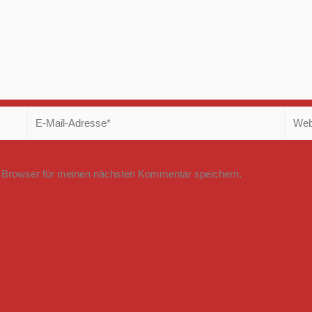
E-
Websi
Mail-
Adresse*
 Browser für meinen nächsten Kommentar speichern.