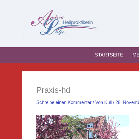
Zum
Inhalt
springen
STARTSEITE
ME
Praxis-hd
Schreibe einen Kommentar
/ Von
Kull
/
28. Novemb