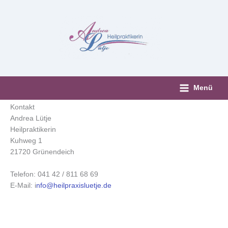
Zum
Inhalt
springen
Menü
Kontakt
Andrea Lütje
Heilpraktikerin
Kuhweg 1
21720 Grünendeich
Telefon: 041 42 / 811 68 69
E-Mail: i
nfo@heilpraxisluetje.de